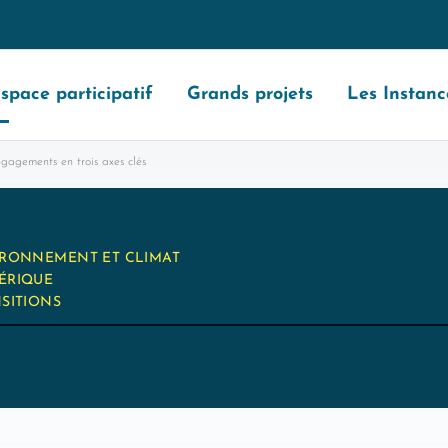
space participatif
Grands projets
Les Instanc
gagements en trois axes clés
RONNEMENT ET CLIMAT
ÉRIQUE
SITIONS