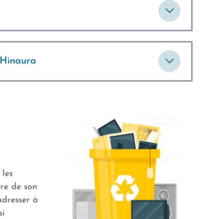
 Hinaura
 les
re de son
adresser à
si