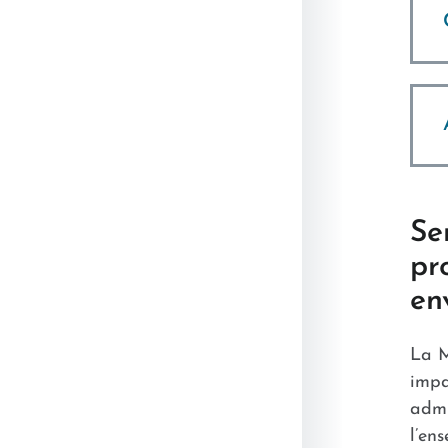
Se
pr
en
La M
impa
admi
l’en