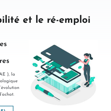
lité et le ré-emploi
des
res
AE ), la
cologique
’évolution
’achat.