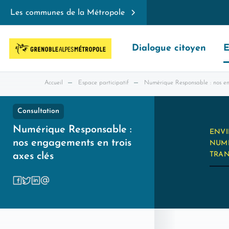
Les communes de la Métropole
Dialogue citoyen
E
Accueil
Espace participatif
Numérique Responsable : nos en
Consultation
Numérique Responsable :
ENVI
nos engagements en trois
NUM
TRAN
axes clés