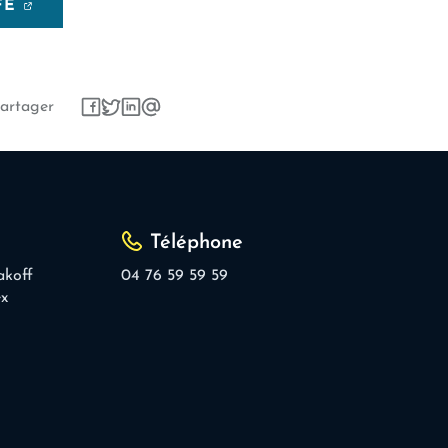
FE
artager
Téléphone
akoff
04 76 59 59 59
ex