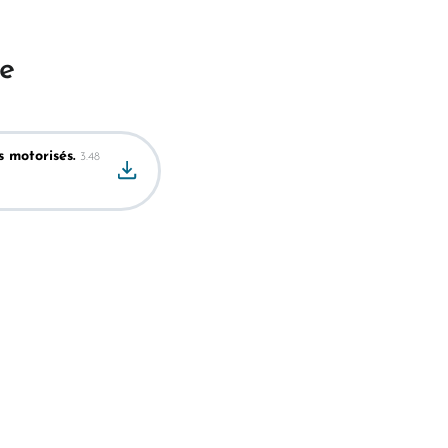
re
 motorisés.
3.48