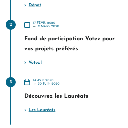
Dépôt
17 FÉVR. 2020
2
A
9 MARS 2020
PARTIR
DU
Fond de participation Votez pour
vos projets préférés
Votez !
14 AVR. 2020
3
A
30 JUIN 2020
PARTIR
DU
Découvrez les Lauréats
Les Lauréats