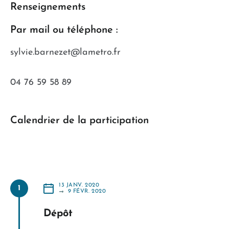
Renseignements
Par mail ou téléphone :
sylvie.barnezet@lametro.fr
04 76 59 58 89
Calendrier de la participation
13 JANV. 2020
1
A
9 FÉVR. 2020
PARTIR
DU
Dépôt