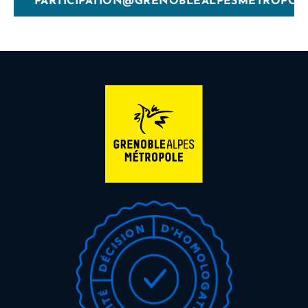
PARTICIPATION@GRENOBLEALPESMETROPOLE