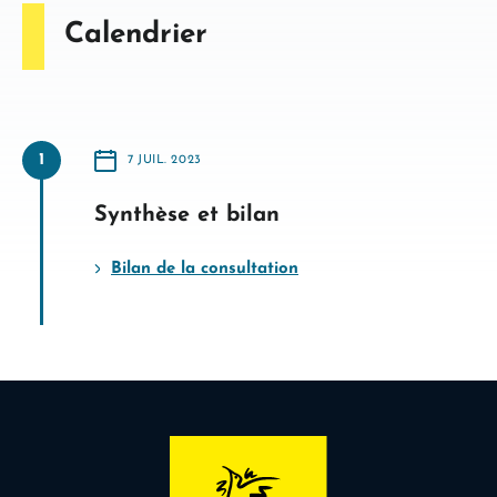
Calendrier
1
7 JUIL. 2023
A
PARTIR
DU
Synthèse et bilan
Bilan de la consultation