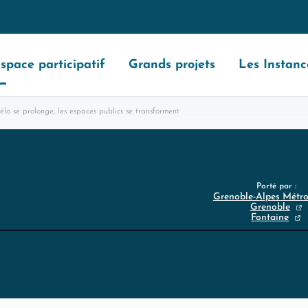
space participatif
Grands projets
Les Instanc
élo se prolonge, les espaces publics se transforment
Porté par :
Grenoble-Alpes Métr
Grenoble
Fontaine