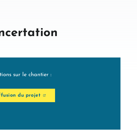
oncertation
ions sur le chantier :
ffusion du projet