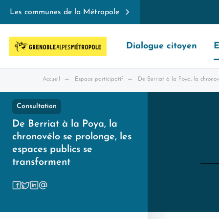
Les communes de la Métropole
Dialogue citoyen
E
Accueil
Espace participatif
De Berriat à la Poya, la chronov
Consultation
De Berriat à la Poya, la
chronovélo se prolonge, les
espaces publics se
transforment