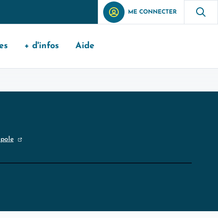
ME CONNECTER
es
+ d'infos
Aide
opole