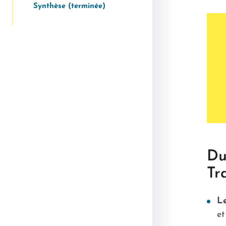
Synthèse (terminée)
Du
Tr
Le
et