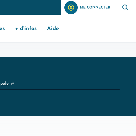
ME CONNECTER
es
+ d'infos
Aide
opole