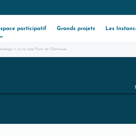
space participatif
Grands projets
Les Instanc
nologie » sur la zone Porte de Chartreuse