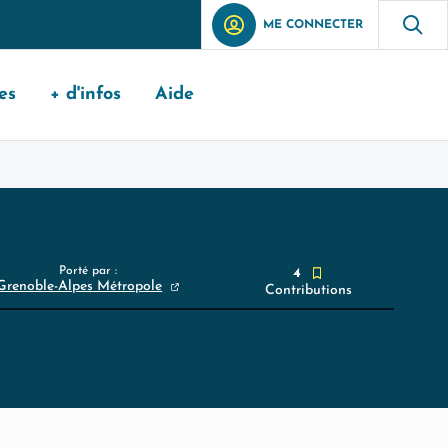
ME CONNECTER
es
+ d'infos
Aide
Porté par :
4
Grenoble-Alpes Métropole
Contributions