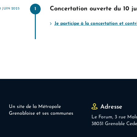
Concertation ouverte du 10 jui
1
0 JUIN 2025
Je participe à la concertation et contr
Adresse
Un site de la Métropole
Grenobloise et ses communes
Le Forum, 3 rue Mal
38031 Grenoble Ced