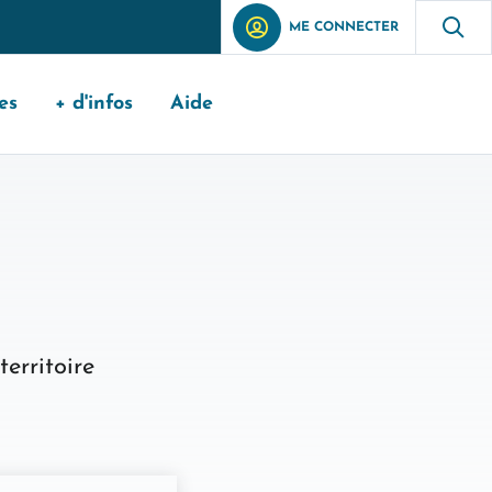
ME CONNECTER
es
+ d'infos
Aide
erritoire